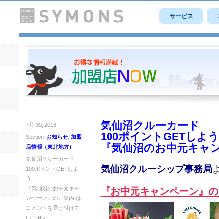
サービス
気仙沼クルーカード
7月 30, 2018
100ポイントGETしよ
Section:
お知らせ
,
加盟
『気仙沼のお中元キャ
店情報（東北地方）
気仙沼クルーカード
気仙沼クルーシップ事務局
100ポイントGETしよ
う！
『気仙沼のお中元キャ
『お中元キャンペーン』の
ンペーン』のご案内 は
コメントを受け付けて
いません。