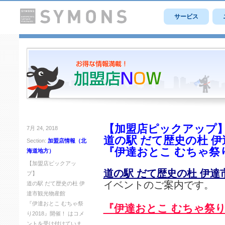
サービス
【加盟店ピックアップ
7月 24, 2018
道の駅 だて歴史の杜 
Section:
加盟店情報（北
『伊達おとこ むちゃ祭り
海道地方）
【加盟店ピックアッ
道の駅 だて歴史の杜 伊達
プ】
イベントのご案内です。
道の駅 だて歴史の杜 伊
達市観光物産館
『伊達おとこ むちゃ祭
『伊達おとこ むちゃ祭り
り2018』開催！ は
コメ
ントを受け付けていま