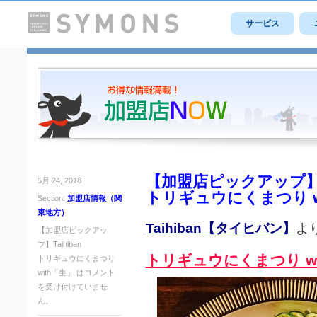
サービス
【加盟店ピックアップ】Ta
5月 24, 2018
トリギュウにくまつり w
Section:
加盟店情報（関
東地方）
Taihiban【タイヒバン】
よ
【加盟店ピックアッ
プ】Taihiban
トリギュウにくまつり wi
トリギュウにくまつり
with「生」 は
コメント
を受け付けていませ
ん。