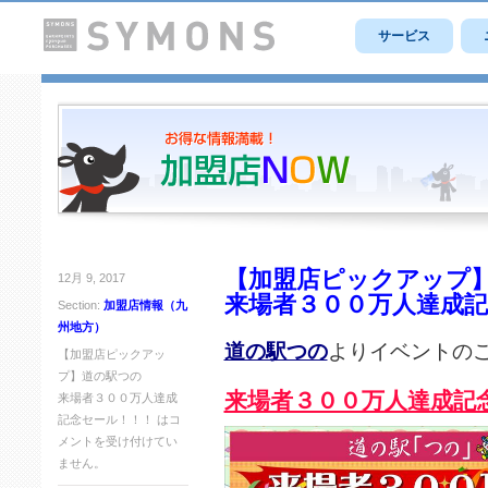
サービス
【加盟店ピックアップ
12月 9, 2017
来場者３００万人達成
Section:
加盟店情報（九
州地方）
道の駅つの
よりイベントの
【加盟店ピックアッ
プ】道の駅つの
来場者３００万人達成記
来場者３００万人達成
記念セール！！！ は
コ
メントを受け付けてい
ません。