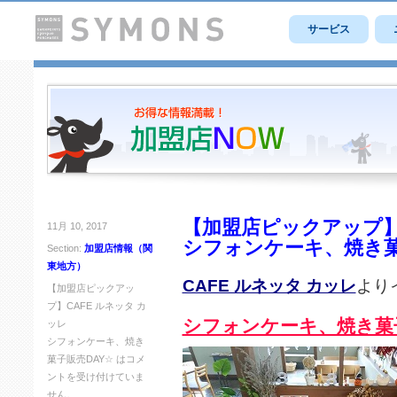
サービス
【加盟店ピックアップ】C
11月 10, 2017
シフォンケーキ、焼き菓
Section:
加盟店情報（関
東地方）
CAFE ルネッタ カッレ
より
【加盟店ピックアッ
プ】CAFE ルネッタ カ
シフォンケーキ、焼き菓子
ッレ
シフォンケーキ、焼き
菓子販売DAY☆ は
コメ
ントを受け付けていま
せん。