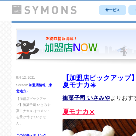
サービス
【加盟店ピックアップ】
8月 12, 2021
夏モナカ☀️
Section:
加盟店情報（東
北地方）
御菓子司 いさみや
よりおす
【加盟店ピックアッ
プ】御菓子司 いさみや
夏モナカ☀️
夏モナカ☀️ は
コメント
を受け付けていませ
ん。
この記事へのリンク