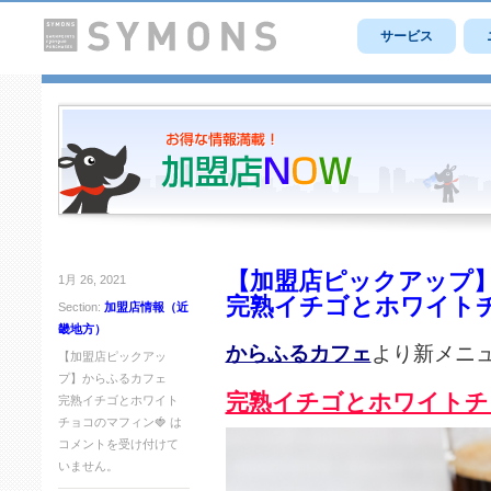
サービス
【加盟店ピックアップ
1月 26, 2021
完熟イチゴとホワイトチ
Section:
加盟店情報（近
畿地方）
からふるカフェ
より新メニ
【加盟店ピックアッ
プ】からふるカフェ
完熟イチゴとホワイトチ
完熟イチゴとホワイト
チョコのマフィン🍓 は
コメントを受け付けて
いません。