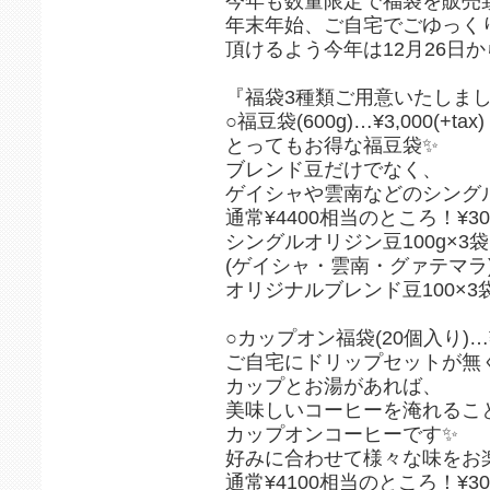
今年も数量限定で福袋を販売
年末年始、ご自宅でごゆっく
頂けるよう今年は12月26日から販
『福袋3種類ご用意いたしま
○福豆袋(600g)…¥3,000(+tax)
とってもお得な福豆袋✨
ブレンド豆だけでなく、
ゲイシャや雲南などのシング
通常¥4400相当のところ！¥30
シングルオリジン豆100g×3袋
(ゲイシャ・雲南・グァテマラ
オリジナルブレンド豆100×3
○カップオン福袋(20個入り)…¥3,
ご自宅にドリップセットが無く
カップとお湯があれば、
美味しいコーヒーを淹れるこ
カップオンコーヒーです✨
好みに合わせて様々な味をお
通常¥4100相当のところ！¥30