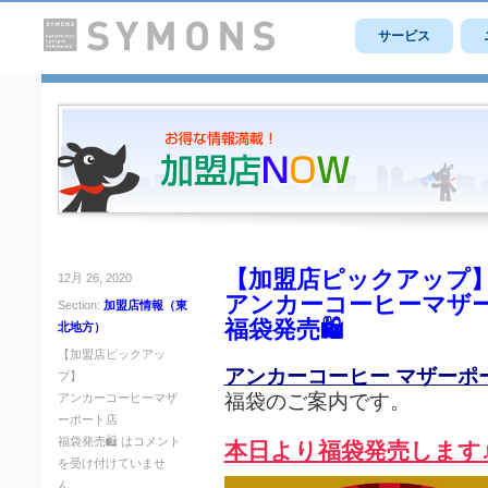
サービス
【加盟店ピックアップ
12月 26, 2020
アンカーコーヒーマザ
Section:
加盟店情報（東
福袋発売🛍
北地方）
【加盟店ピックアッ
アンカーコーヒー マザーポ
プ】
福袋のご案内です。
アンカーコーヒーマザ
ーポート店
福袋発売🛍 は
コメント
本日より福袋発売します
を受け付けていませ
ん。