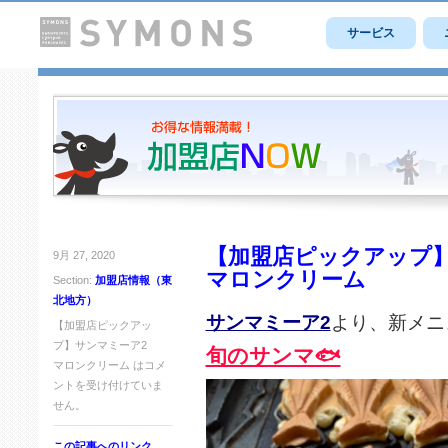
サービス
【加盟店ピックアップ
9月 27, 2020
マロンクリーム
Section:
加盟店情報（東
北地方）
サンマミーア2
より、新メニ
【加盟店ピックアッ
プ】サンマミーア2
旬のサンマ🐟
マロンクリーム は
コメ
ントを受け付けていま
せん。
この記事へのリンク