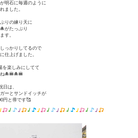
が明石に毎週のように
れました。
ぷりの練り天に
🐙がたっぷり
ます。
しっかりしてるので
に仕上げました。
場を楽しみにしてて
🐙🍔🐙🍔
•祝日は、
ガーとサンドイッチが
00円と🉐です🥰