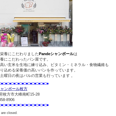
栄養にこだわりました
Pandeシャンボール
は
養にこだわったパン屋です。
高い玄米を生地に練り込み、ビタミン・ミネラル・食物繊維も
り込める栄養価の高いパンを作っています。
土曜日の夜はバルの営業も行っています 。
□■□■□■□■□■□■□■□■□■□■□■□■
eシャンボール枚方
枚方市大峰南町15-28
858-8906
□■□■□■□■□■□■□■□■□■□■□■□■
are closed.