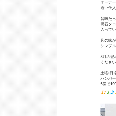
オーナー
通い仕入
旨味たっ
明石タコ
入ってい
具の味が
シンプル
8月の登
くださいね
土曜•日
ハンバー
6個で10