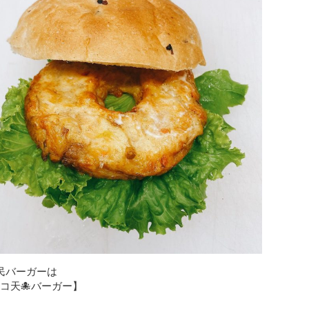
民バーガーは
コ天🐙バーガー】