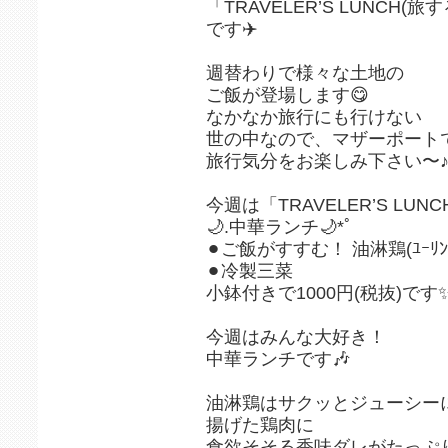
「TRAVELER’S LUNCH
です✈️
週替わりで様々な土地の
ご飯が登場します😋
なかなか旅行にも行けない
世の中なので、マザーポート
旅行気分をお楽しみ下さい〜
今週は「TRAVELER’S LUN
🌙.中華ランチ🌙*ﾟ
⚫︎ご飯がすすむ！ 油淋鶏(ﾕｰﾘﾝﾁ
⚫︎冷製三菜
小鉢付きで1000円(税抜)です
今週はみんな大好き！
中華ランチです🎶
油淋鶏はサクッとジューシー
揚げた鶏肉に
食欲そそる香味ダレがたっぷ