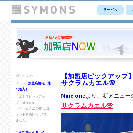
サービス
【加盟店ピックアップ】ni
3月 19, 2020
サクラムカエル🌸
Section:
加盟店情報（東
北地方）
Nine one
より、新メニュー
【加盟店ピックアッ
プ】nine one
サクラムカエル🌸
サクラムカエル🌸 は
コ
メントを受け付けてい
ません。
この記事へのリンク