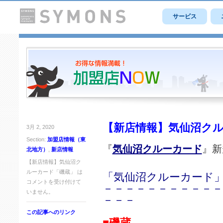
サービス
【新店情報】気仙沼ク
3月 2, 2020
Section:
加盟店情報（東
『
気仙沼クルーカード
』新
北地方）
,
新店情報
【新店情報】気仙沼ク
ルーカード「磯蔵」 は
「気仙沼クルーカード」
コメントを受け付けて
－－－－－－－－－－－
いません。
－－－
この記事へのリンク
■
磯蔵