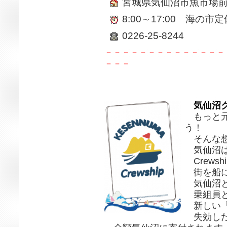
宮城県気仙沼市魚市場前7
8:00～17:00 海の市
0226-25-8244
－－－－－－－－－－－－－－
－－－
気仙沼ク
もっと元
う！
そんな想
気仙沼は
Crews
街を船に
気仙沼と
乗組員と
新しい「
失効した