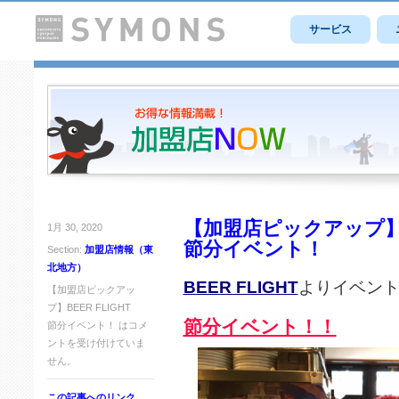
サービス
【加盟店ピックアップ】BE
1月 30, 2020
節分イベント！
Section:
加盟店情報（東
北地方）
BEER FLIGHT
よりイベン
【加盟店ピックアッ
プ】BEER FLIGHT
節分イベント！！
節分イベント！ は
コメ
ントを受け付けていま
せん。
この記事へのリンク