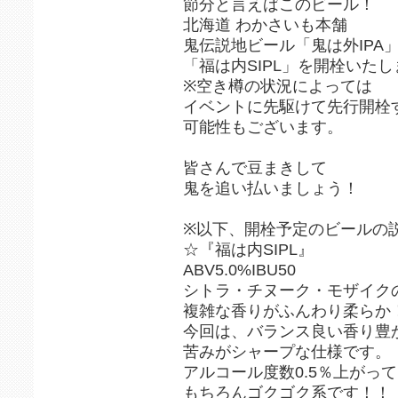
節分と言えばこのビール！
北海道 わかさいも本舗
鬼伝説地ビール「鬼は外IPA
「福は内SIPL」を開栓いた
※空き樽の状況によっては
イベントに先駆けて先行開栓
可能性もございます。
皆さんで豆まきして
鬼を追い払いましょう！
※以下、開栓予定のビールの
☆『福は内SIPL』
ABV5.0%IBU50
シトラ・チヌーク・モザイク
複雑な香りがふんわり柔らか
今回は、バランス良い香り豊
苦みがシャープな仕様です。
アルコール度数0.5％上がっ
もちろんゴクゴク系です！！