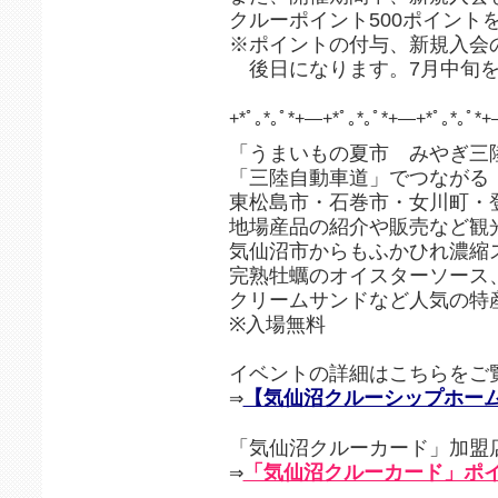
クルーポイント500ポイント
※ポイントの付与、新規入会
後日になります。7月中旬を
+*ﾟ｡*｡ﾟ*+―+*ﾟ｡*｡ﾟ*+―+*ﾟ｡*｡ﾟ*+
「うまいもの夏市 みやぎ三陸
「三陸自動車道」でつながる
東松島市・石巻市・女川町・
地場産品の紹介や販売など観
気仙沼市からもふかひれ濃縮
完熟牡蠣のオイスターソース
クリームサンドなど人気の特
※入場無料
イベントの詳細はこちらをご
【気仙沼クルーシップホー
⇒
「気仙沼クルーカード」加盟
「気仙沼クルーカード」ポ
⇒