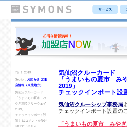
サービス
気仙沼クルーカード
7月 1, 2019
「うまいもの夏市 み
Section:
お知らせ
,
加盟
2019」
店情報（東北地方）
チェックインポート設
気仙沼クルーカード
「うまいもの夏市 み
気仙沼クルーシップ事務局
やぎ三陸フリーウェイ
2019」
チェックインポート設置の
チェックインポート設
置！ は
コメントを受け
「うまいもの夏市 みやぎ三
付けていません。