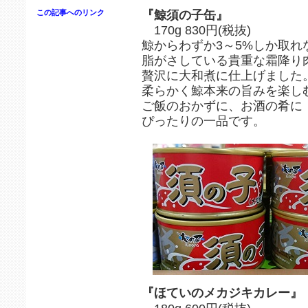
『鯨須の子缶』
この記事へのリンク
170g 830円(税抜)
鯨からわずか3～5%しか取れ
脂がさしている貴重な霜降り肉
贅沢に大和煮に仕上げました
柔らかく鯨本来の旨みを楽し
ご飯のおかずに、お酒の肴に
ぴったりの一品です。
『ほていのメカジキカレー』