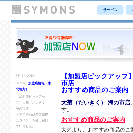
サービス
【加盟店ピックアップ】
6月 14, 2019
市店
Section:
加盟店情報（東
おすすめ商品のご案内
北地方）
【加盟店ピックアッ
大菊（だいきく） 海の市店
プ】大菊（だいきく）
す。
海の市店
おすすめ商品のご案内
おすすめ商品のご案内
は
コメントを受け付け
ていません。
大菊より、おすすめ商品のご