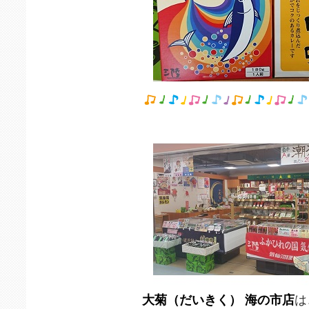
大菊（だいきく） 海の市店
は