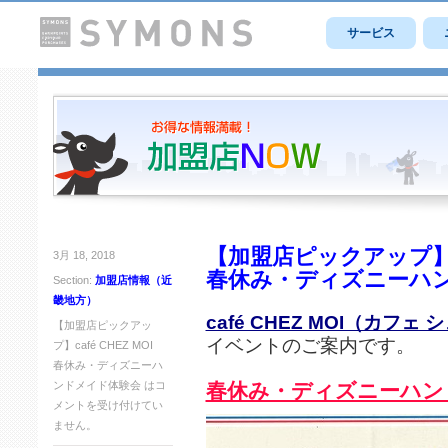
サービス
【加盟店ピックアップ】caf
3月 18, 2018
春休み・ディズニーハ
Section:
加盟店情報（近
畿地方）
café CHEZ MOI（カフェ
【加盟店ピックアッ
イベントのご案内です。
プ】café CHEZ MOI
春休み・ディズニーハ
ンドメイド体験会 は
コ
春休み・ディズニーハン
メントを受け付けてい
ません。