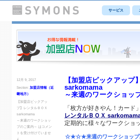
サービス
【加盟店ピックアップ
12月 9, 2017
sarkomama
Section:
加盟店情報（近
～来週のワークショッ
畿地方）
【加盟店ピックアッ
「枚方が好きやん！カード
プ】レンタルＢＯＸ
レンタルＢＯＸ sarkomam
sarkomama
～来週のワークショッ
定期的に様々なワークショ
プのご案内～ は
コメン
トを受け付けていませ
☆★☆★来週のワークショップ
ん。