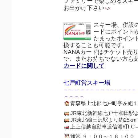
ファミリーで楽しめるスキ
お出かけ下さい
スキー場、併設の
ードにポイント
たまったポイン
換することも可能です。
NANAカードはチケット売
で、まだお持ちでない方も
カードに関して
七戸町営スキー場
－－－－－－－－－－－－－－
－－－－
青森県上北郡七戸町字左組
JR東北新幹線七戸十和田駅よ
JR東北線三沢駅より約25k
上上信越自動車道信濃町I.C→
通常 ９：００～１６：００