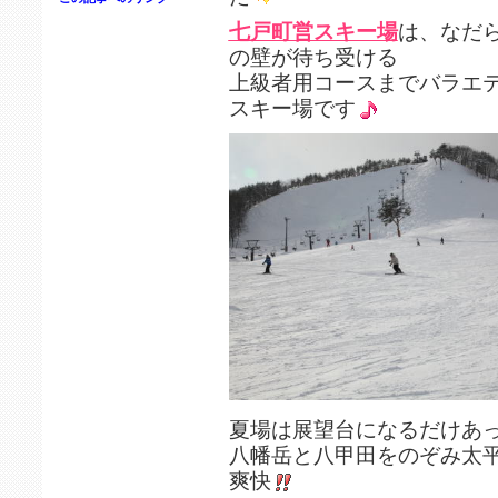
七戸町営スキー場
は、なだ
の壁が待ち受ける
上級者用コースまでバラエ
スキー場です
夏場は展望台になるだけあ
八幡岳と八甲田をのぞみ太
爽快