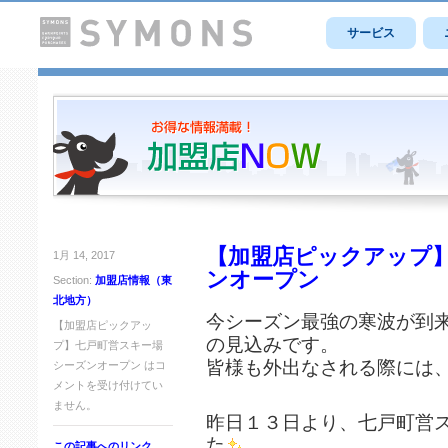
サービス
【加盟店ピックアップ
1月 14, 2017
ンオープン
Section:
加盟店情報（東
北地方）
今シーズン最強の寒波が到
【加盟店ピックアッ
の見込みです。
プ】七戸町営スキー場
皆様も外出なされる際には
シーズンオープン は
コ
メントを受け付けてい
ません。
昨日１３日より、七戸町営
た
この記事へのリンク