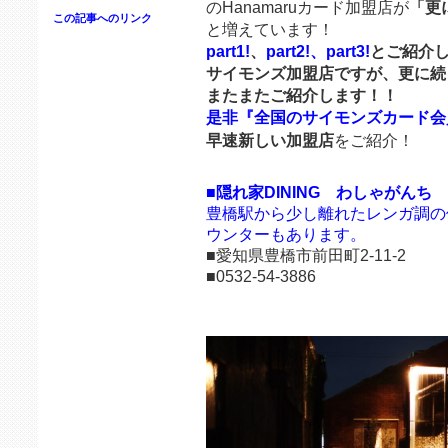
のHanamaruカード加盟店が
「更
この記事へのリンク
と増えています！
part1!
、
part2!、
part3!
とご紹介
サイモンズ加盟店ですが、更に続
またまたご紹介します！！
是非『全国のサイモンズカード会
早速新しい加盟店
をご紹介！
■隠れ家DINING わしゃがんち
豊橋駅から少し離れたレンガ調の
ウンターもあります。
■愛知県豊橋市前田町2-11-2
■0532-54-3886