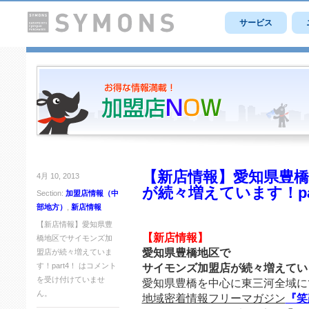
サービス
【新店情報】愛知県豊
4月 10, 2013
が続々増えています！pa
Section:
加盟店情報（中
部地方）
,
新店情報
【新店情報】愛知県豊
【新店情報】
橋地区でサイモンズ加
愛知県豊橋地区で
盟店が続々増えていま
す！part4！ は
コメント
サイモンズ加盟店が続々増えていま
を受け付けていませ
愛知県豊橋を中心に東三河全域に
ん。
地域密着情報フリーマガジン
『笑