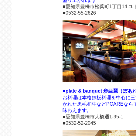
盛り上がれます！
■愛知県豊橋市松葉町1丁目14 ユ
■0532-55-2626
■plate & banquet 歩亜麗（ぽあ
お料理は本格鉄板料理を中心に三
かれた黒毛和牛など
POAREな
味わえます。
■愛知県豊橋市大橋通1-95-1
■0532-52-2045