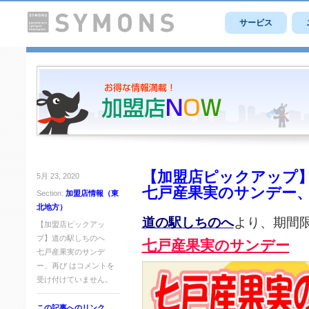
サービス
【加盟店ピックアップ
5月 23, 2020
七戸産果実のサンデー
Section:
加盟店情報（東
北地方）
道の駅しちのへ
より、期間
【加盟店ピックアッ
プ】道の駅しちのへ
七戸産果実のサンデー
七戸産果実のサンデ
ー、再び は
コメントを
受け付けていません。
この記事へのリンク