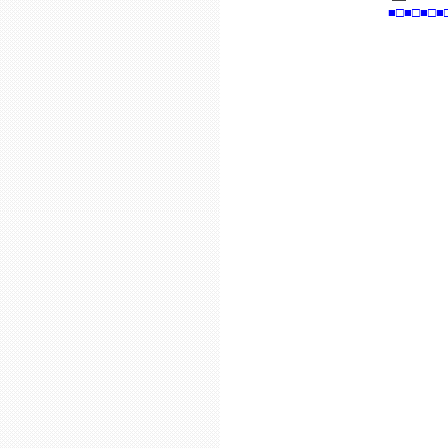
■□■□■□■