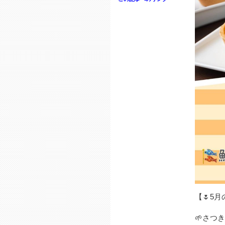
【🌷5
🌱さつ