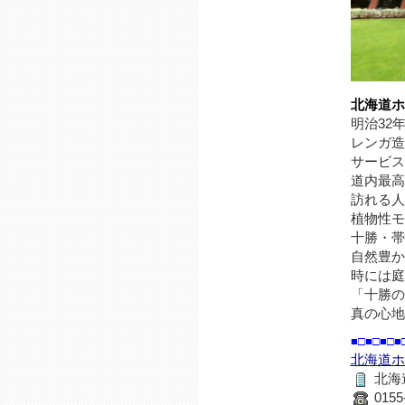
北海道ホ
明治32
レンガ造
サービス
道内最高
訪れる人
植物性モ
十勝・帯
自然豊か
時には庭
「十勝の
真の心地
■□■□■□■
北海道ホ
北海
0155