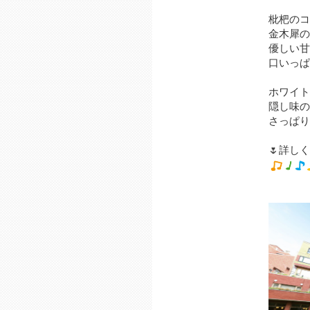
枇杷のコ
金木犀の
優しい甘
口いっぱ
ホワイト
隠し味の
さっぱり
🌷詳し