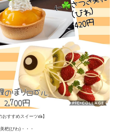
月のおすすめスイーツ🍰】
き美杷(びわ)・・・