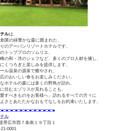
テル
は、
年創業の緑豊かな森に囲まれた、
りのアーバンリゾートホテルです。
のトッププロのソムリエ、
峰の和・洋のシェフなど、多くのプロ人材を擁し、
にくつろぎと楽しみを提供します。
ール温泉の源泉で癒やされ、
広のおいしい食をお楽しみください。
なホテルの森には多くの野鳥が訪れ、
に住むエゾリスが見れることも。
愛すべきものをお客様へ」訪れるすべての方々に
よさとあたたかなおもてなしをお約束いたします。
□■□■□■□■□■□■□■□■□■□■□■□■
テル
道帯広市西７条南１９丁目１
-21-0001