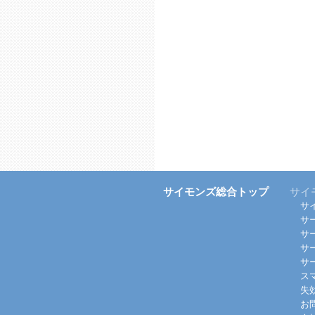
サイモンズ総合トップ
サイ
サ
サ
サ
サ
サ
ス
失
お