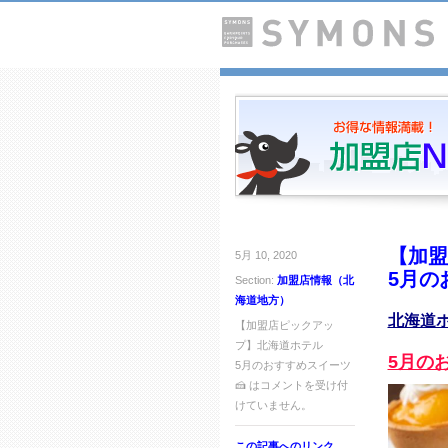
【加盟
5月 10, 2020
5月の
Section:
加盟店情報（北
海道地方）
北海道
【加盟店ピックアッ
プ】北海道ホテル
5月の
5月のおすすめスイーツ
🍰 は
コメントを受け付
けていません。
この記事へのリンク