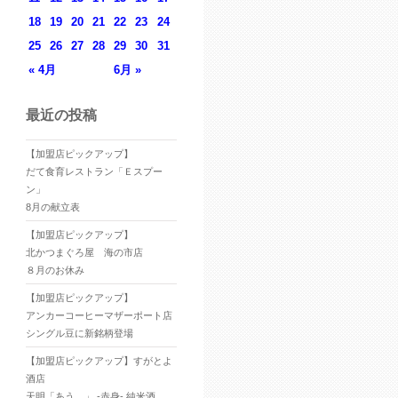
18
19
20
21
22
23
24
25
26
27
28
29
30
31
« 4月
6月 »
最近の投稿
【加盟店ピックアップ】
だて食育レストラン「Ｅスプー
ン」
8月の献立表
【加盟店ピックアップ】
北かつまぐろ屋 海の市店
８月のお休み
【加盟店ピックアップ】
アンカーコーヒーマザーポート店
シングル豆に新銘柄登場
【加盟店ピックアップ】すがとよ
酒店
天明「あう。」 -赤身- 純米酒