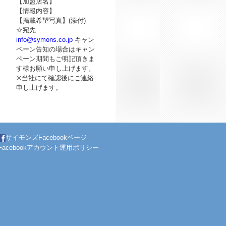
【加盟店名】
【情報内容】
【掲載希望写真】(添付)
☆宛先
info@symons.co.jp
キャン
ペーン告知の場合はキャン
ペーン期間もご明記頂きま
す様お願い申し上げます。
※当社にて確認後にご連絡
申し上げます。
サイモンズFacebookページ
Facebookアカウント運用ポリシー