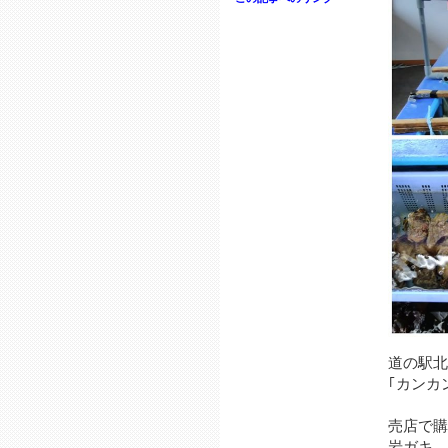
道の駅北
｢カンカ
売店で購
岩ガキ、