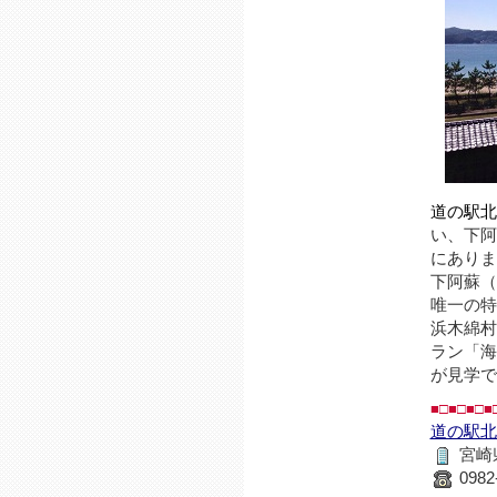
道の駅北
い、下阿
にありま
下阿蘇（
唯一の特
浜木綿村
ラン「海
が見学で
■□■□■□■
道の駅北
宮崎県
0982