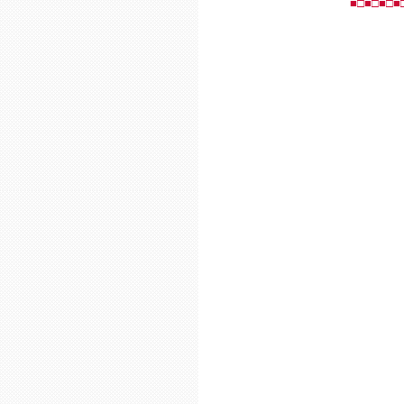
■□■□■□■