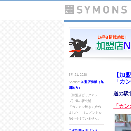
【加盟
5月 21, 2020
「カン
Section:
加盟店情報（九
州地方）
道の駅
【加盟店ピックアッ
プ】道の駅北浦
「カン
「カンカン焼き」始め
ました！ は
コメントを
受け付けていません。
この記事へのリンク