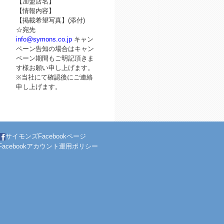
【加盟店名】
【情報内容】
【掲載希望写真】(添付)
☆宛先
info@symons.co.jp
キャン
ペーン告知の場合はキャン
ペーン期間もご明記頂きま
す様お願い申し上げます。
※当社にて確認後にご連絡
申し上げます。
サイモンズFacebookページ
Facebookアカウント運用ポリシー