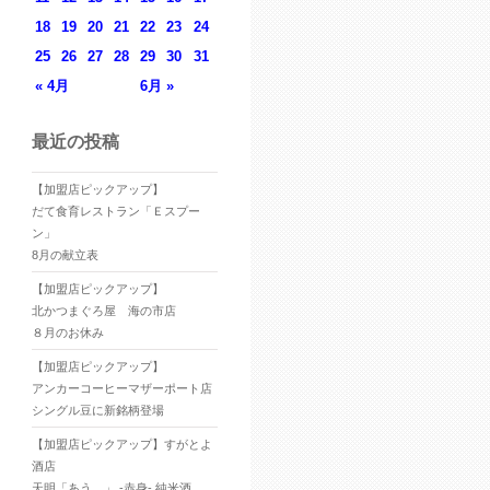
18
19
20
21
22
23
24
25
26
27
28
29
30
31
« 4月
6月 »
最近の投稿
【加盟店ピックアップ】
だて食育レストラン「Ｅスプー
ン」
8月の献立表
【加盟店ピックアップ】
北かつまぐろ屋 海の市店
８月のお休み
【加盟店ピックアップ】
アンカーコーヒーマザーポート店
シングル豆に新銘柄登場
【加盟店ピックアップ】すがとよ
酒店
天明「あう。」 -赤身- 純米酒