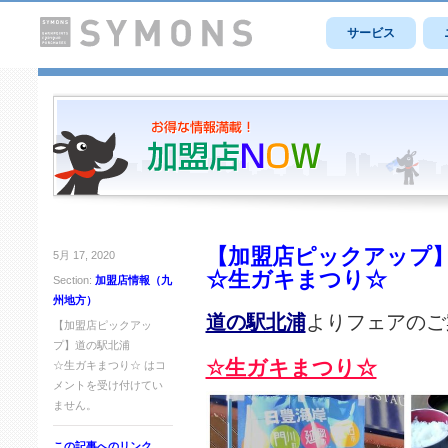
サービス
【加盟店ピックアップ
5月 17, 2020
☆生ガキまつり☆
Section:
加盟店情報（九
州地方）
道の駅北浦
よりフェアのご
【加盟店ピックアッ
プ】道の駅北浦
☆生ガキまつり☆
☆生ガキまつり☆ は
コ
メントを受け付けてい
ません。
この記事へのリンク