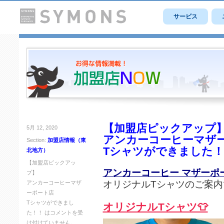
サービス
【加盟店ピックアップ
5月 12, 2020
アンカーコーヒーマザ
Section:
加盟店情報（東
Tシャツができました！
北地方）
【加盟店ピックアッ
アンカーコーヒー マザーポ
プ】
オリジナルTシャツのご案内
アンカーコーヒーマザ
ーポート店
Tシャツができまし
オリジナルTシャツ👕
た！！ は
コメントを受
け付けていません。