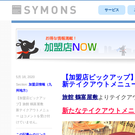
サービス
【加盟店ピックアップ】
5月 18, 2020
新テイクアウトメニュ
Section:
加盟店情報（九
州地方）
旅館 鶴富屋敷
よりテイクア
【加盟店ピックアッ
プ】旅館 鶴富屋敷
新たなテイクアウトメニ
新テイクアウトメニュ
ー は
コメントを受け付
けていません。
この記事へのリンク