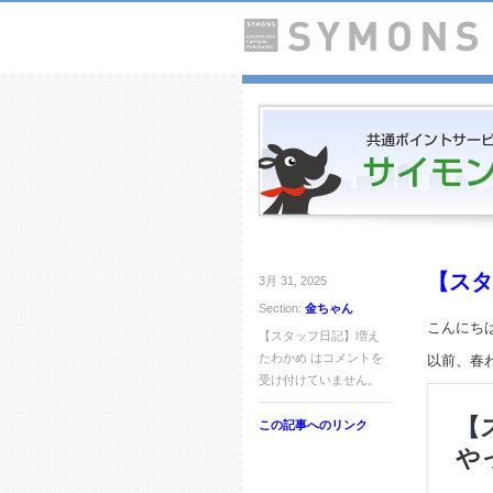
【スタ
3月 31, 2025
Section:
金ちゃん
こんにち
【スタッフ日記】増え
たわかめ は
コメントを
以前、春
受け付けていません。
この記事へのリンク