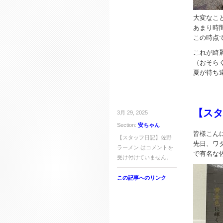
大変なこ
あまり時
この時点
これが綺
（おそら
夏が待ち
【スタ
3月 29, 2025
Section:
安ちゃん
皆様こん
【スタッフ日記】佐野
先日、ワ
ラーメン は
コメントを
で有名な
受け付けていません。
この記事へのリンク