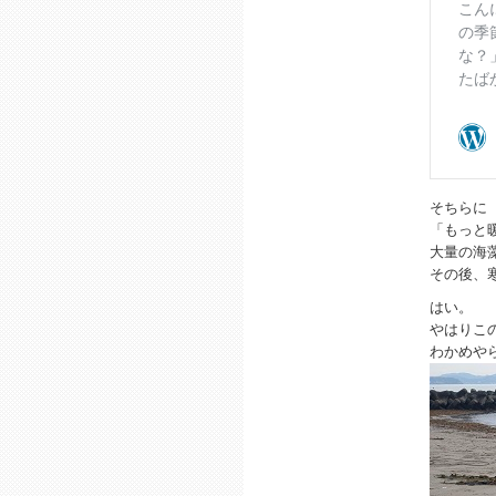
そちらに
「もっと
大量の海
その後、
はい。
やはりこ
わかめや