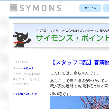
サービス
【スタッフ日記】春満
3月 17, 2025
Section:
金ちゃん
こんにちは。金ちゃんです。
【スタッフ日記】春満
開 は
コメントを受け付
あちこちで春の連絡が出始めてい
けていません。
我が家の近所でも河津桜と梅が満
梅の花です。
この記事へのリンク