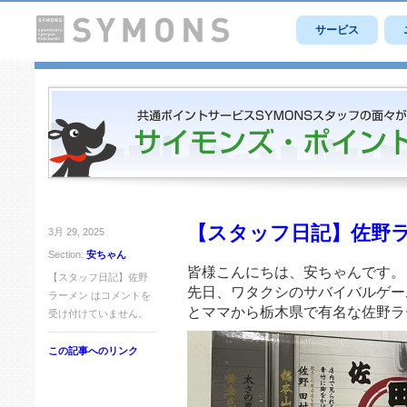
サービス
【スタッフ日記】佐野
3月 29, 2025
Section:
安ちゃん
皆様こんにちは、安ちゃんです。
【スタッフ日記】佐野
先日、ワタクシのサバイバルゲー
ラーメン は
コメントを
とママから栃木県で有名な佐野ラ
受け付けていません。
この記事へのリンク