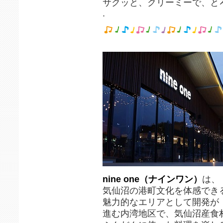
サクッと、クリーミーで、と
.
nine one（ナインワン）
は、
気仙沼の港町文化を体感でき
魅力的なエリアとして開発が
進む内湾地区で、気仙沼産食