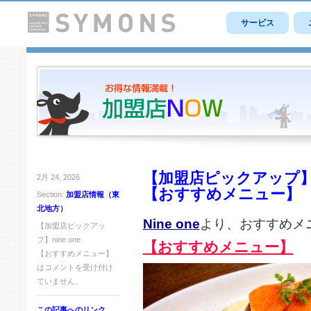
サービス
【加盟店ピックアップ】ni
2月 24, 2026
【おすすめメニュー】
Section:
加盟店情報（東
北地方）
Nine one
より、おすすめメ
【加盟店ピックアッ
プ】nine one
【おすすめメニュー】
【おすすめメニュー】
は
コメントを受け付け
ていません。
この記事へのリンク