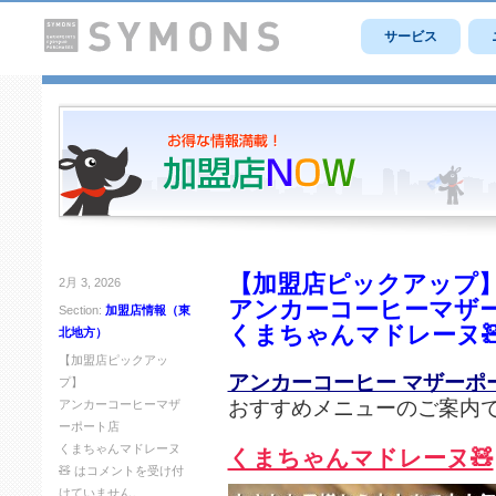
サービス
【加盟店ピックアップ
2月 3, 2026
アンカーコーヒーマザ
Section:
加盟店情報（東
くまちゃんマドレーヌ
北地方）
【加盟店ピックアッ
アンカーコーヒー マザーポ
プ】
おすすめメニューのご案内
アンカーコーヒーマザ
ーポート店
くまちゃんマドレーヌ
くまちゃんマドレーヌ🧸
🧸 は
コメントを受け付
けていません。