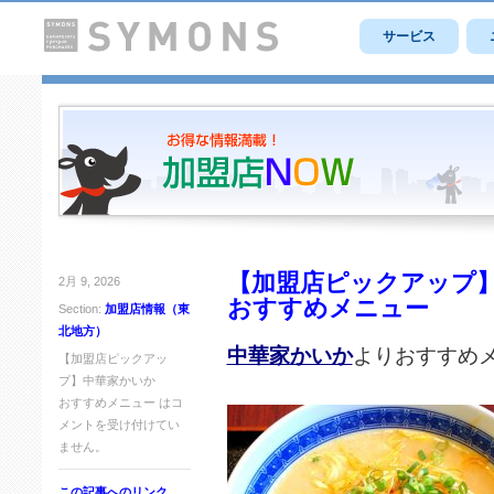
サービス
【加盟店ピックアップ
2月 9, 2026
おすすめメニュー
Section:
加盟店情報（東
北地方）
中華家かいか
よりおすすめ
【加盟店ピックアッ
プ】中華家かいか
おすすめメニュー は
コ
メントを受け付けてい
ません。
この記事へのリンク