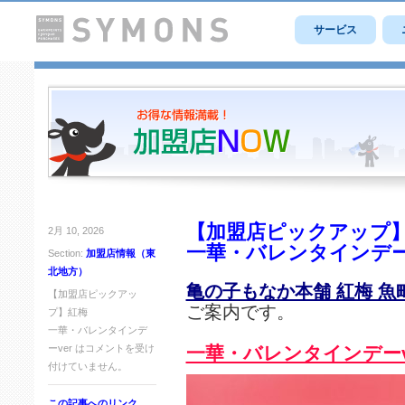
サービス
【加盟店ピックアップ
2月 10, 2026
一華・バレンタインデーv
Section:
加盟店情報（東
北地方）
亀の子もなか本舗 紅梅 魚
【加盟店ピックアッ
ご案内です。
プ】紅梅
一華・バレンタインデ
ーver は
コメントを受け
一華・バレンタインデーv
付けていません。
この記事へのリンク