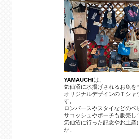
YAMAUCHI
は、
気仙沼に水揚げされるお魚を
オリジナルデザインのＴシャ
す。
ロンパースやスタイなどのベ
サコッシュやポーチも販売し
気仙沼に行った記念やお土産
か。