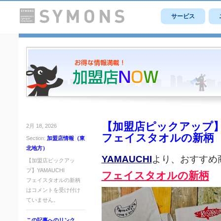
サービス
【加盟店ピックアップ】Y
2月 18, 2026
フェイスタオルの新柄
Section:
加盟店情報（東
北地方）
YAMAUCHI
より、おすすめ
【加盟店ピックアッ
プ】YAMAUCHI
フェイスタオルの新柄
フェイスタオルの新柄
は
コメントを受け付け
ていません。
この記事へのリンク