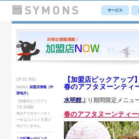
サービス
【加盟店ピックアップ
3月 22, 2021
春のアフタヌーンティ
Section:
加盟店情報（中
部地方）
水明館
より期間限定メニュ
【加盟店ピックアッ
プ】水明館
春のアフタヌーンティー
春のアフタヌーンティ
ー☕ は
コメントを受け
付けていません。
この記事へのリンク