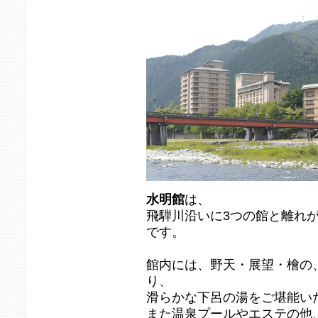
水明館
は、
飛騨川沿いに3つの館と離れ
です。
館内には、野天・展望・檜の
り、
滑らかな下呂の湯をご堪能い
また温泉プールやエステの他