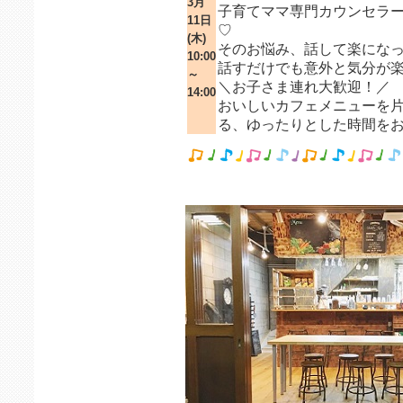
3月
子育てママ専門カウンセラ
11日
♡
(木)
そのお悩み、話して楽にな
10:00
話すだけでも意外と気分が
～
＼お子さま連れ大歓迎！／
14:00
おいしいカフェメニューを
る、ゆったりとした時間を