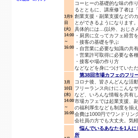
コーヒーの基礎的な味の作
るとともに、講座修了者は「
創業支援・副業支援などの
3月9
とができるようになります
日
(火)
具体的には…(以外、おじさ
14:00
・厨房に立ってカフェ経営
～
・接客の基礎を学ぶ
16:00
・自営業に必要な知識の共
・営業許可取得に必要な各
・接客や場の作り方
などなどを身につけていた
第38回市場カフェのフリ
コロナ後、皆さんどんな活
3月
フリーランス向けにこんなサ
10日
(水)
など、いろんな情報を共有し
14:00
市場カフェでは起業支援、
～
の福利厚生なども制度を揃
16:00
会費は1000円でワンドリ
会社員の方でも大丈夫。気
悩んでいるあなたを1人に
所