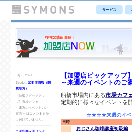
サービス
【加盟店ピックアップ
3月 6, 2021
～来週のイベントのご
Section:
加盟店情報（関
東地方）
船橋市場内にある
市場カフ
【加盟店ピックアッ
定期的に様々なイベントを
プ】市場カフェ
～来週のイベントのご
案内～ は
コメントを受
☆★☆★来週のイベン
け付けていません。
日時
おじさん珈琲講座初級編
この記事へのリンク