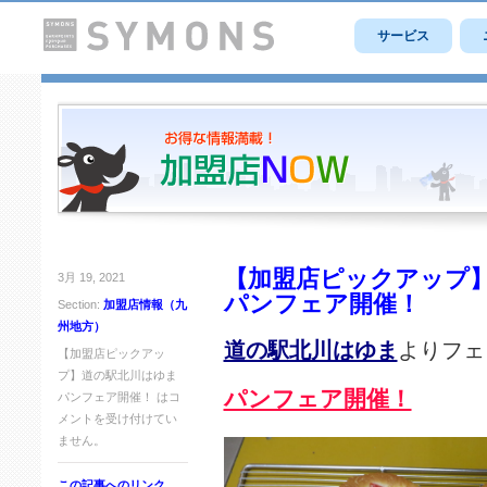
サービス
【加盟店ピックアップ
3月 19, 2021
パンフェア開催！
Section:
加盟店情報（九
州地方）
道の駅北川はゆま
よりフェ
【加盟店ピックアッ
プ】道の駅北川はゆま
パンフェア開催！
パンフェア開催！ は
コ
メントを受け付けてい
ません。
この記事へのリンク