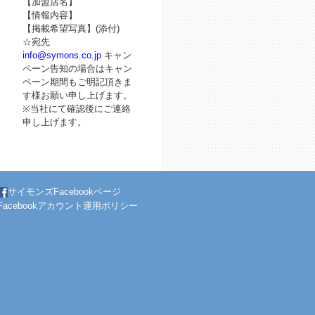
【加盟店名】
【情報内容】
【掲載希望写真】(添付)
☆宛先
info@symons.co.jp
キャン
ペーン告知の場合はキャン
ペーン期間もご明記頂きま
す様お願い申し上げます。
※当社にて確認後にご連絡
申し上げます。
サイモンズFacebookページ
Facebookアカウント運用ポリシー