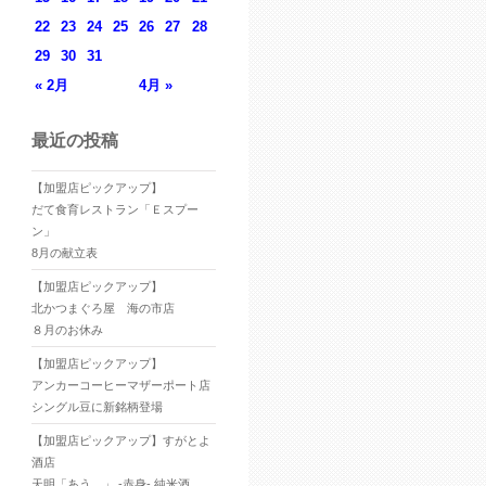
22
23
24
25
26
27
28
29
30
31
« 2月
4月 »
最近の投稿
【加盟店ピックアップ】
だて食育レストラン「Ｅスプー
ン」
8月の献立表
【加盟店ピックアップ】
北かつまぐろ屋 海の市店
８月のお休み
【加盟店ピックアップ】
アンカーコーヒーマザーポート店
シングル豆に新銘柄登場
【加盟店ピックアップ】すがとよ
酒店
天明「あう。」 -赤身- 純米酒