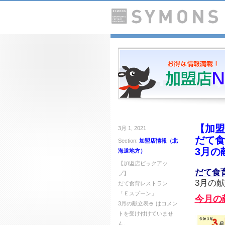
【加盟
3月 1, 2021
だて食
Section:
加盟店情報（北
3月の
海道地方）
【加盟店ピックアッ
だて食
プ】
3月の
だて食育レストラン
「Ｅスプーン」
今月の
3月の献立表🍚 は
コメン
トを受け付けていませ
ん。