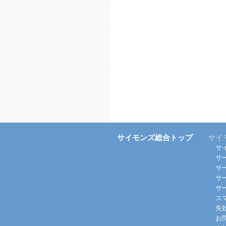
サイモンズ総合トップ
サイ
サ
サ
サ
サ
サ
ス
失
お