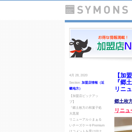
【加盟
4月 28, 2020
『郷土
Section:
加盟店情報（近
リニュ
畿地方）
【加盟店ピックアッ
郷土枚方
プ】
『郷土枚方の和菓子処
リニュ
大黒屋
リニューアル☆まぁる
いチーズケーキPremium
は
コメントを受け付け