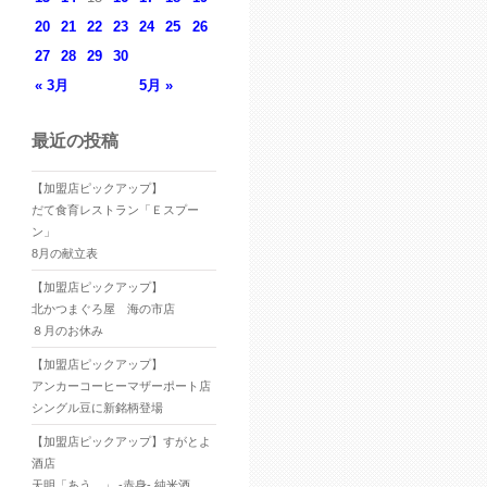
20
21
22
23
24
25
26
27
28
29
30
« 3月
5月 »
最近の投稿
【加盟店ピックアップ】
だて食育レストラン「Ｅスプー
ン」
8月の献立表
【加盟店ピックアップ】
北かつまぐろ屋 海の市店
８月のお休み
【加盟店ピックアップ】
アンカーコーヒーマザーポート店
シングル豆に新銘柄登場
【加盟店ピックアップ】すがとよ
酒店
天明「あう。」 -赤身- 純米酒