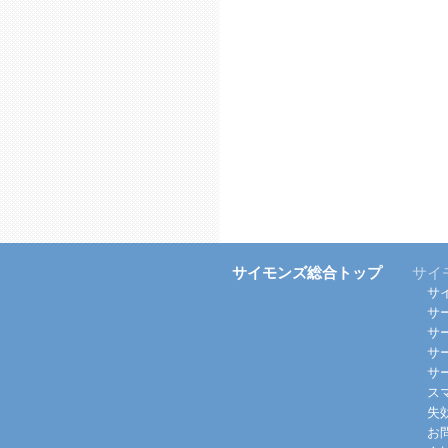
サイモンズ総合トップ
サイ
サ
サ
サ
サ
サ
ス
失
お