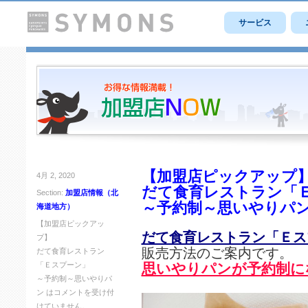
サービス
【加盟店ピックアップ
4月 2, 2020
だて食育レストラン「
Section:
加盟店情報（北
～予約制～思いやりパ
海道地方）
【加盟店ピックアッ
だて食育レストラン「Ｅス
プ】
販売方法のご案内です。
だて食育レストラン
「Ｅスプーン」
思いやりパンが予約制に
～予約制～思いやりパ
ン は
コメントを受け付
けていません。