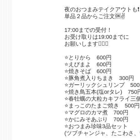
夜のおつまみテイクアウトも❗️
単品２品からご注文🆗✌️
17:00までの受付！
お受け取りは19:00までに
お願いします🙇‍♀️⤵️
⭐️とりから 600円
⭐️えびまよ 600円
⭐️焼きそば 600円
⭐️豚角煮入りちまき 300円
⭐️ガーリックシュリンプ 50
⭐️焼き鳥五本(塩orタレ) 750
⭐️春牡蠣の大粒カキフライ三個
⭐️まっこのたまご焼き 500円
⭐️マグロのカマ煮 700円
⭐️かにみそあぶり 700円
⭐️おつまみ珍味3品セット
(ツブチャンジャ、たこわさ、