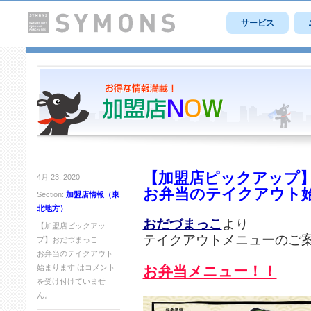
サービス
【加盟店ピックアップ
4月 23, 2020
お弁当のテイクアウト
Section:
加盟店情報（東
北地方）
おだづまっこ
より
【加盟店ピックアッ
テイクアウトメニューのご
プ】おだづまっこ
お弁当のテイクアウト
始まります は
コメント
お弁当メニュー！！
を受け付けていませ
ん。