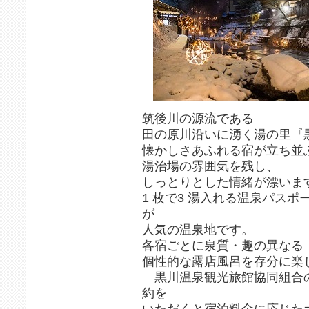
筑後川の源流である
田の原川沿いに湧く湯の里『
懐かしさあふれる宿が立ち並
湯治場の雰囲気を残し、
しっとりとした情緒が漂いま
1 枚で3 湯入れる温泉パス
が
人気の温泉地です。
各宿ごとに泉質・趣の異なる
個性的な露店風呂を存分に楽
黒川温泉観光旅館協同組合
約を
いただくと宿泊料金に応じた