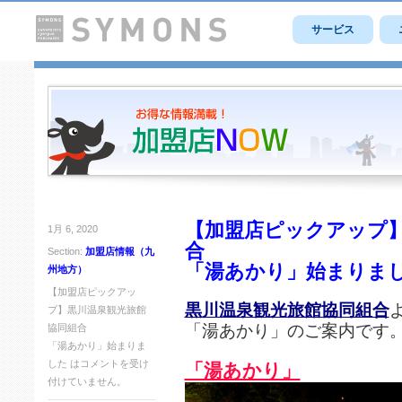
サービス
【加盟店ピックアップ
1月 6, 2020
合
Section:
加盟店情報（九
「湯あかり」始まりま
州地方）
【加盟店ピックアッ
黒川温泉観光旅館協同組合
プ】黒川温泉観光旅館
「湯あかり」のご案内です
協同組合
「湯あかり」始まりま
した は
コメントを受け
「湯あかり」
付けていません。