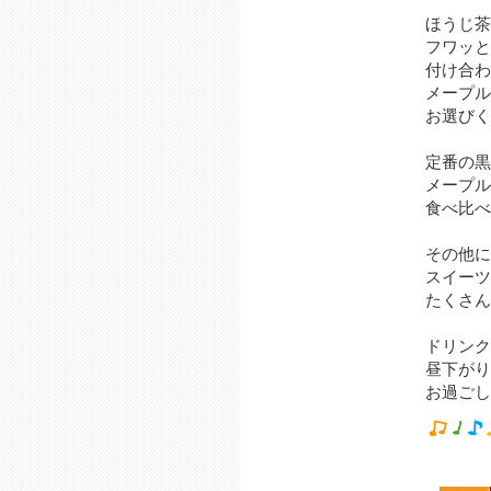
ほうじ茶
フワッと
付け合わ
メープル
お選びく
定番の黒
メープル
食べ比べ
その他に
スイーツ
たくさん
ドリンク
昼下がり
お過ごしくだ