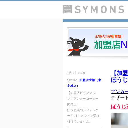
【加盟
1月 13, 2020
ほうじ
Section:
加盟店情報（東
北地方）
アンカー
【加盟店ピックアッ
デザー
プ】アンカーコーヒー
内湾店
ほうじ
ほうじ茶のシフォンケ
ーキ は
コメントを受け
付けていません。