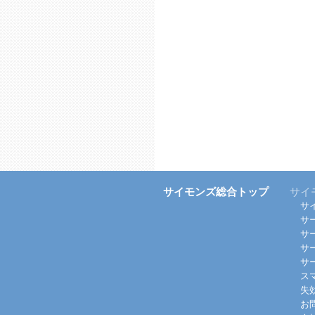
サイモンズ総合トップ
サイ
サ
サ
サ
サ
サ
ス
失
お