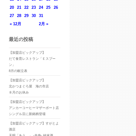
20
21
22
23
24
25
26
27
28
29
30
31
« 12月
2月 »
最近の投稿
【加盟店ピックアップ】
だて食育レストラン「Ｅスプー
ン」
8月の献立表
【加盟店ピックアップ】
北かつまぐろ屋 海の市店
８月のお休み
【加盟店ピックアップ】
アンカーコーヒーマザーポート店
シングル豆に新銘柄登場
【加盟店ピックアップ】すがとよ
酒店
天明「あう。」 -赤身- 純米酒