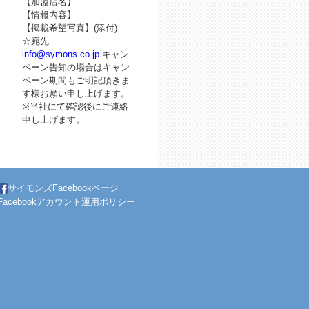
【加盟店名】
【情報内容】
【掲載希望写真】(添付)
☆宛先
info@symons.co.jp
キャン
ペーン告知の場合はキャン
ペーン期間もご明記頂きま
す様お願い申し上げます。
※当社にて確認後にご連絡
申し上げます。
サイモンズFacebookページ
Facebookアカウント運用ポリシー