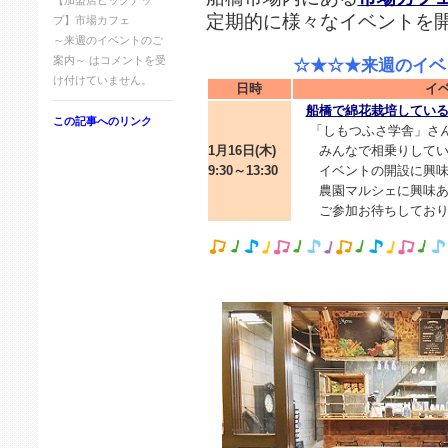
【加盟店ピックアッ
定期的に様々なイベントを
プ】市場カフェ
～来週のイベントのご
案内～ は
コメントを受
☆★☆★来週のイベン
け付けていません。
日時
イ
船橋で綿花栽培してい
この記事へのリンク
「しもつふさ学舎」さん
1月16日(木)
みんなで相乗りしてい
9:30～13:30
イベントの開設に興味
農園マルシェに興味あ
ご参加お待ちしており