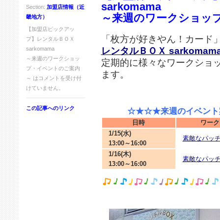
sarkomama
Section:
加盟店情報（近
～来週のワークショッ
畿地方）
【加盟店ピックアッ
「枚方が好きやん！カード
プ】レンタルＢＯＸ
レンタルＢＯＸ sarkomam
sarkomama
～来週のワークショッ
定期的に様々なワークショ
プ・イベントのご案内
ます。
～ は
コメントを受け付
けていません。
この記事へのリンク
☆★☆★来週のイベント案
日時
ワーク
1/15(水)
素敵なパッ
13:00～16:00
1/16(木)
素敵なパッ
13:00～16:00