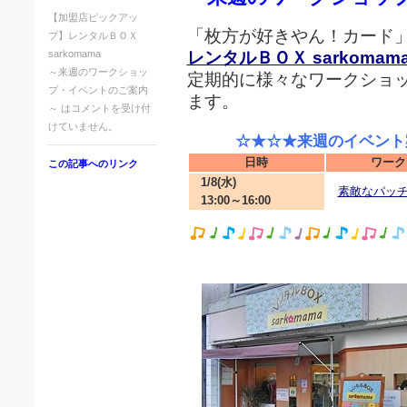
【加盟店ピックアッ
「枚方が好きやん！カード
プ】レンタルＢＯＸ
レンタルＢＯＸ sarkomam
sarkomama
～来週のワークショッ
定期的に様々なワークショ
プ・イベントのご案内
ます。
～ は
コメントを受け付
けていません。
☆★☆★来週のイベント案
日時
ワーク
この記事へのリンク
1/8(水)
素敵なパッ
13:00～16:00