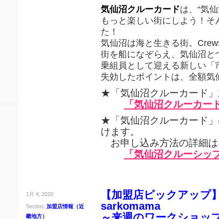
気仙沼クルーカード
は、“気
もっと楽しい街にしよう！そ
た！
気仙沼は海と生きる街。Crew
街を船になぞらえ、気仙沼と
乗組員として迎える新しい「
失効したポイントは、全額気
★「気仙沼クルーカード」
「気仙沼クルーカー
★「気仙沼クルーカード」
けます。
お申し込み方法の詳細は
「気仙沼クルーシッ
【加盟店ピックアップ
1月 4, 2020
sarkomama
Section:
加盟店情報（近
～来週のワークショッ
畿地方）