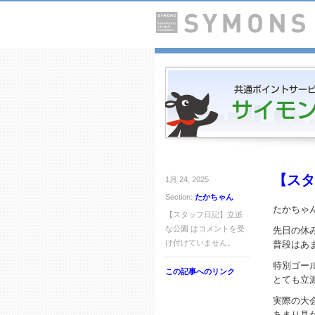
【スタ
1月 24, 2025
Section:
たかちゃん
たかちゃ
【スタッフ日記】立派
な公園 は
コメントを受
先日の休
け付けていません。
普段はあ
特別ゴー
この記事へのリンク
とても立
実際の大
あまり見