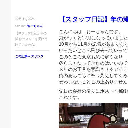
【スタッフ日記】年の
12月 11, 2024
Section:
おーちゃん
こんにちは、おーちゃんです。
【スタッフ日記】年の
気がつくと12月になっていまし
瀬 は
コメントを受け付
10月から11月の記憶があまりあ
けていません。
いったいどこへ飛び去っていって
このところ東京も急に寒くなり
この記事へのリンク
冬らしくなってきたのはいいので
来年のお正月を意識させるアイテ
街のあちこちにチラ見えしてくる
せわしないことこの上ありません
先日は会社の帰りにポストへ郵便
これです。