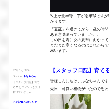
※上が北半球、下が南半球ですが
かります。
「夏至」を過ぎてから、昼の時間
ある意味まっていました、、
この日を境に次の夏至に向かって
まだまだ寒くなるのはこれからで
思います。
【スタッフ日記】育てる
12月 17, 2024
Section:
ふなちゃん
皆様こんにちは、ふなちゃんです
【スタッフ日記】育て
る🌳 は
コメントを受け
先日、可愛い植物がいたので思わ
付けていません。
この記事へのリンク