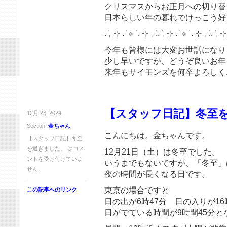
クリスマスからお正月への切り替
日本らしい年の暮れでけっこう好
. ݁₊ ⊹ . ݁ ⟡ ݁ . ⊹ ₊ ݁.. ݁₊ ⊹ . ݁ ⟡ ݁ . ⊹ ₊ ݁.. ݁₊ ⊹ 
今年も皆様には大変お世話になり
少し早いですが、どうぞ良いお年
来年もサイモンズを何卒よろしく
【スタッフ日記】冬至
12月 23, 2024
Section:
金ちゃん
こんにちは。金ちゃんです。
【スタッフ日記】冬至
を過ぎました。 は
コメ
12月21日（土）は冬至でした。
ントを受け付けていま
いうまでもないですが、「冬至」
せん。
夜の時間が長くなる日です。
東京の場合ですと
この記事へのリンク
日の出が6時47分 日の入りが16
日がでている時間が9時間45分と