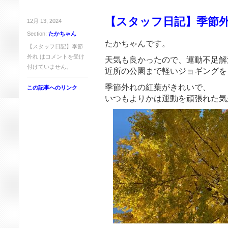
【スタッフ日記】季節
12月 13, 2024
Section:
たかちゃん
たかちゃんです。
【スタッフ日記】季節
外れ は
コメントを受け
天気も良かったので、運動不足解
付けていません。
近所の公園まで軽いジョギングを
季節外れの紅葉がきれいで、
この記事へのリンク
いつもよりかは運動を頑張れた気