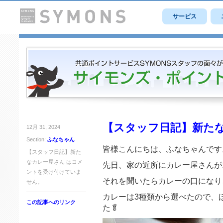
サービス
【スタッフ日記】新た
12月 31, 2024
Section:
ふなちゃん
皆様こんにちは、ふなちゃんです
【スタッフ日記】新た
なカレー屋さん は
コメ
先日、家の近所にカレー屋さんが
ントを受け付けていま
それを聞いたらカレーの口になり、早
せん。
カレーは3種類から選べたので、
この記事へのリンク
た🥬