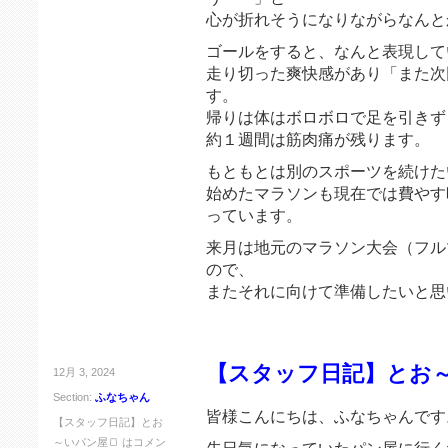
心が折れそうになりながらなんと
ゴールをすると、なんと表現して
走り切った爽快感があり「また次
す。
帰りは体はボロボロで足を引きず
約１週間は筋肉痛が残ります。
もともとは別のスポーツを続けた
始めたマラソンも現在では費やす
っています。
来月は地元のマラソン大会（フル
ので、
またそれに向けて準備したいと思
【スタッフ日記】とお～
12月 3, 2024
Section:
ふなちゃん
皆様こんにちは、ふなちゃんです
【スタッフ日記】とお
～いパン屋🍞 は
コメン