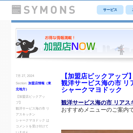
サービス
【加盟店ピックアップ
7月 27, 2024
観洋サービス海の市 リ
Section:
加盟店情報（東
シャークマヨドック
北地方）
【加盟店ピックアッ
観洋サービス海の市 リアス
プ】
おすすめメニューのご案内
観洋サービス海の市 リ
アスキッチン
シャークマヨドック は
コメントを受け付けて
いません。