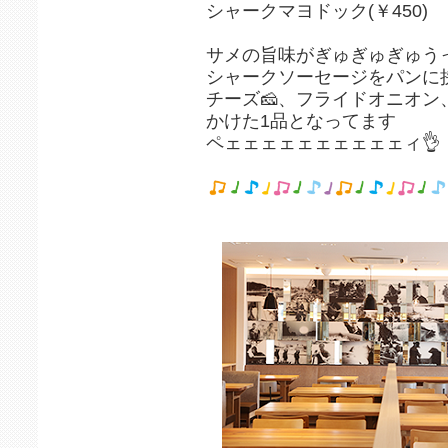
シャークマヨドック(￥450)
サメの旨味がぎゅぎゅぎゅう
シャークソーセージをパンに
チーズ🧀、フライドオニオ
かけた1品となってます
ペェェェェェェェェェェィ👌⁡⁡