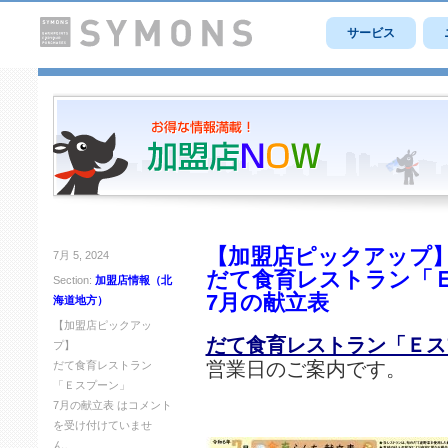
サービス
【加盟店ピックアップ
7月 5, 2024
だて食育レストラン「
Section:
加盟店情報（北
7月の献立表
海道地方）
【加盟店ピックアッ
だて食育レストラン「Ｅス
プ】
営業日のご案内です。
だて食育レストラン
「Ｅスプーン」
7月の献立表 は
コメント
を受け付けていませ
ん。