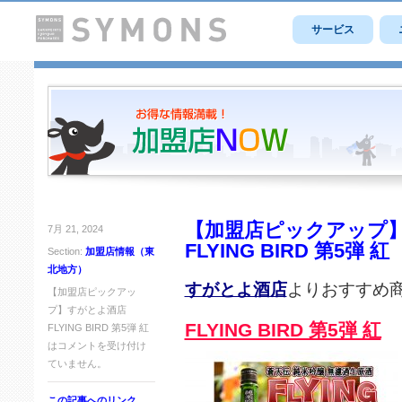
サービス
【加盟店ピックアップ
7月 21, 2024
FLYING BIRD 第5弾 紅
Section:
加盟店情報（東
北地方）
すがとよ酒店
よりおすすめ
【加盟店ピックアッ
プ】すがとよ酒店
FLYING BIRD 第5弾 紅
FLYING BIRD 第5弾 紅
は
コメントを受け付け
ていません。
この記事へのリンク