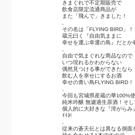
きまぐれで不定期販売で
飲食店限定流通商品が
また「飛んで」きました！
,
その名は「FLYING BIRD」！
蔵元曰く『自由気ままに
幸せを運ぶ幸運の鳥』だとか
,
自由で気まぐれな商品なので
いつ現れるかわからない
偶然見つける事ができたなら
飲む人を幸せにするお酒
幸せの青い鳥FLYING BIRD！
,
今回も宮城県産蔵の華100%
純米吟醸 無濾過生原酒！そし
個人的に大好きな『滓がらみ
ｲｲﾈ!
,
従来の蒼天伝とは異なる側面