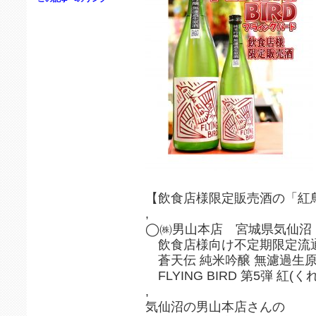
【飲食店様限定販売酒の「紅
,
◯㈱男山本店 宮城県気仙沼
飲食店様向け不定期限定流
蒼天伝 純米吟醸 無濾過生
FLYING BIRD 第5弾 紅(く
,
気仙沼の男山本店さんの